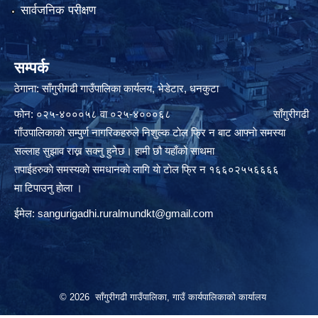
सार्वजनिक परीक्षण
सम्पर्क
ठेगाना: साँगुरीगढी गाउँपालिका कार्यलय, भेडेटार, धनकुटा
फोन: ०२५-४०००५८ वा ०२५-४०००६८ साँगुरीगढी
गाँउपालिकाकाे सम्पुर्ण नागरिकहरुले निशुल्क टाेल फ्रि न बाट आफ्नाे समस्या
सल्लाह सुझाव राख्न सक्नु हुनेछ। हामी छौ यहाँको साथमा
तपाईहरुकाे समस्यकाे समधानकाे लागि याे टाेल फ्रि न १६६०२५५६६६६
मा टिपाउनु हाेला ।
ईमेल:
sangurigadhi.ruralmundkt@gmail.com
© 2026 साँगुरीगढी गाउँपालिका, गाउँ कार्यपालिकाको कार्यालय