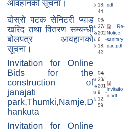
आवहानको सूचना।
३
18:
pdf
44
दोस्रो पटक सेनिटरी प्याड
06/
८
27/
Re-
खरिद तथा वितरण सम्बन्धी
२/
202
Notice
बोलपत्र आवहानको
८
6 -
sanitary
३
18:
pad.pdf
सूचना।
42
Invitation for Online
Bids for the
04/
७
23/
construction of
५/
201
invitatio
janajati
७
9 -
n.pdf
६
12:
park,Thumki,Namje,D
59
hankuta
Invitation for Online