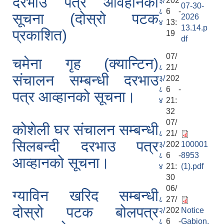
दरभाउ पत्र आवहानको
३/
202
07-30-
८
6 -
सूचना (दोस्रो पटक
2026
४
13:
13.14.p
प्रकाशित)
19
df
07/
चमेना गृह (क्यान्टिन)
८
21/
संचालन सम्बन्धी दरभाउ
३/
202
८
6 -
पत्र आव्हानको सूचना।
४
21:
32
07/
कोशेली घर संचालन सम्बन्धी
८
21/
सिलबन्दी दरभाउ पत्र
३/
202
100001
८
6 -
8953
आव्हानको सूचना।
४
21:
(1).pdf
30
06/
ग्याविन खरिद सम्बन्धी
८
27/
दोस्रो पटक बोलपत्र
२/
202
Notice
८
6 -
Gabion.