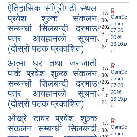
ऐतिहासिक साँगुरीगढी स्थल
07/
प्रवेश शुल्क संकलन
CamSc
८
30/
anner
सम्बन्धी सिलबन्दी दरभाउ
३/
202
07-30-
८
6 -
पत्र आवहानको सूचना
2026
४
13:
13.16.p
(दोस्रो पटक प्रकाशित)
24
df
आत्मा घर तथा जनजाती
07/
पार्क प्रवेश शुल्क संकलन
CamSc
८
30/
anner
सम्बन्धी शिलबन्दी दरभाउ
३/
202
07-30-
८
6 -
पत्र आवहानको सूचना
2026
४
13:
13.15.p
(दोस्रो पटक प्रकाशित)
21
df
ओख्रे टावर प्रवेश शुल्क
07/
संकलन सम्बन्धी सिलबन्दी
CamSc
८
30/
anner