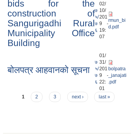
bids for the
02/
७
10/
construction of
५/
201
rmun_bi
Sangurigadhi Rural
७
9 -
d.pdf
६
19:
Municipality Office
07
Building
01/
७
31/
बोलपत्र आहवानको सूचना
५/
201
bolpatra
७
9 -
_janajati
६
22:
.pdf
01
Pages
1
2
3
next ›
last »