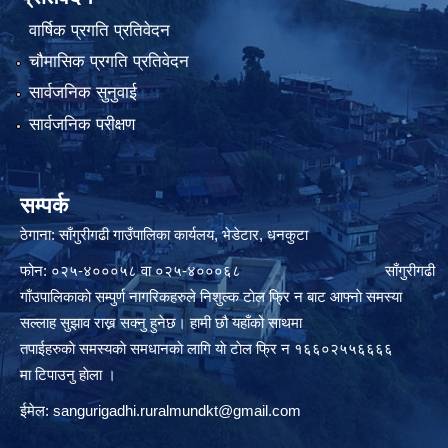
वार्षिक प्रगति प्रतिवेदन
चौमासिक प्रगति प्रतिवेदन
सार्वजनिक सुनुवाई
सार्वजनिक परीक्षण
सम्पर्क
ठेगाना: साँगुरीगढी गाउँपालिका कार्यलय, भेडेटार, धनकुटा
फोन: ०२५-४०००५८ वा ०२५-४०००६८ साँगुरीगढी
गाँउपालिकाकाे सम्पुर्ण नागरिकहरुले निशुल्क टाेल फ्रि न बाट आफ्नाे समस्या
सल्लाह सुझाव राख्न सक्नु हुनेछ। हामी छौ यहाँको साथमा
तपाईहरुकाे समस्यकाे समधानकाे लागि याे टाेल फ्रि न १६६०२५५६६६६
मा टिपाउनु हाेला ।
ईमेल:
sangurigadhi.ruralmundkt@gmail.com