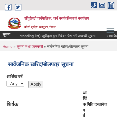
Skip to main content
साँगुरीगढी गाउँपालिका, गाउँ कार्यपालिकाको कार्यालय
कोशी प्रदेश, धनकुटा, नेपाल
सूचना
ुदा सूची (standing list) सूचीकृत हुन निवेदन पेश गर्ने सम्बन्धी सूचना।
सामाजिक सुरक्
You are here
Home
»
सूचना तथा जानकारी
» सार्वजनिक खरिद/बोलपत्र सूचना
सार्वजनिक खरिद/बोलपत्र सूचना
आर्थिक वर्ष
आ
र्थि
शिर्षक
क
मिति
दस्तावेज
व
र्ष