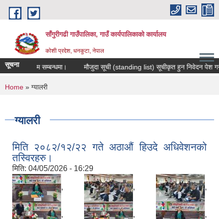
Skip to main content
साँगुरीगढी गाउँपालिका, गाउँ कार्यपालिकाको कार्यालय
कोशी प्रदेश, धनकुटा, नेपाल
सूचना
 तालिम सम्बन्धमा।
मौजुदा सूची (standing list) सूचीकृत हुन निवेदन पेश गर्ने सम्बन्
You are here
Home
» ग्यालरी
ग्यालरी
मिति २०८२/१२/२२ गते अठाऔं हिउदे अधिवेशनको
तस्विरहरु।
मिति:
04/05/2026 - 16:29
,
,
,
,
,
,