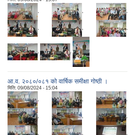
,
,
,
,
,
,
,
,
आ.व. २०८०/०८१ को वार्षिक समीक्षा गोष्ठी ।
मिति:
09/08/2024 - 15:04
,
,
,
,
,
,
,
,
,