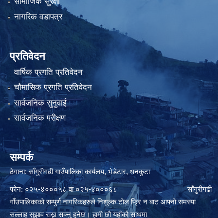
सामाजिक सुरक्षा
नागरिक वडापत्र
प्रतिवेदन
वार्षिक प्रगति प्रतिवेदन
चौमासिक प्रगति प्रतिवेदन
सार्वजनिक सुनुवाई
सार्वजनिक परीक्षण
सम्पर्क
ठेगाना: साँगुरीगढी गाउँपालिका कार्यलय, भेडेटार, धनकुटा
फोन: ०२५-४०००५८ वा ०२५-४०००६८ साँगुरीगढी
गाँउपालिकाकाे सम्पुर्ण नागरिकहरुले निशुल्क टाेल फ्रि न बाट आफ्नाे समस्या
सल्लाह सुझाव राख्न सक्नु हुनेछ। हामी छौ यहाँको साथमा