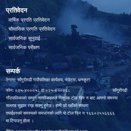
प्रतिवेदन
वार्षिक प्रगति प्रतिवेदन
चौमासिक प्रगति प्रतिवेदन
सार्वजनिक सुनुवाई
सार्वजनिक परीक्षण
सम्पर्क
ठेगाना: साँगुरीगढी गाउँपालिका कार्यलय, भेडेटार, धनकुटा
फोन: ०२५-४०००५८ वा ०२५-४०००६८ साँगुरीगढी
गाँउपालिकाकाे सम्पुर्ण नागरिकहरुले निशुल्क टाेल फ्रि न बाट आफ्नाे समस्या
सल्लाह सुझाव राख्न सक्नु हुनेछ। हामी छौ यहाँको साथमा
तपाईहरुकाे समस्यकाे समधानकाे लागि याे टाेल फ्रि न १६६०२५५६६६६
मा टिपाउनु हाेला ।