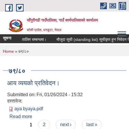
Skip to main content
साँगुरीगढी गाउँपालिका, गाउँ कार्यपालिकाको कार्यालय
कोशी प्रदेश, धनकुटा, नेपाल
सूचना
कास मुलक तालिम सम्बन्धमा।
मौजुदा सूची (standing list) सूचीकृत हुन निवेदन पेश गर्
You are here
Home
» ७९/८०
७९/८०
आय व्ययको प्रतिवेदन।
Submitted on:
Fri, 01/26/2024 - 15:32
दस्तावेज:
aya byaya.pdf
Read more
about आय व्ययको प्रतिवेदन।
Pages
1
2
next ›
last »