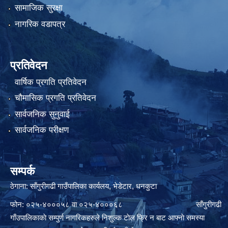
सामाजिक सुरक्षा
नागरिक वडापत्र
प्रतिवेदन
वार्षिक प्रगति प्रतिवेदन
चौमासिक प्रगति प्रतिवेदन
सार्वजनिक सुनुवाई
सार्वजनिक परीक्षण
सम्पर्क
ठेगाना: साँगुरीगढी गाउँपालिका कार्यलय, भेडेटार, धनकुटा
फोन: ०२५-४०००५८ वा ०२५-४०००६८ साँगुरीगढी
गाँउपालिकाकाे सम्पुर्ण नागरिकहरुले निशुल्क टाेल फ्रि न बाट आफ्नाे समस्या