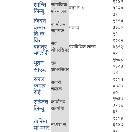
९८४२
शान्ति
सामाकिक
वडा न. ४
११२०
लिम्बु
परिचालक
७१
जिवन
९८१४
कार्यालय
कुमार
वडा ३
३३८०
सहायक
वि.क
९१
विर
९८०५
सव
बहादुर
प्राविधिक शाखा
३३१२
ओभरसियर
भण्डारी
५९
९७०८
भुवन
सव
०६०३
साउद
ओभरसियर
७४
सरल
९८११
सवारी
कुमार
०५८७
चालक
राई
४०
९७६७
रञ्जित
कार्यालय
३९३६
लिम्बु
सहयोगी
३१
९८१४
खरिमा
ना.प्रा.स
३८४७
या मगर
५९