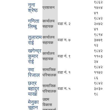
९८६२
नुना
प्रशासन
१४०४
श्रेष्ठ
४१
९८४२
गणिता
कार्यालय
वडा नं. २
२०७२
लिम्बु
सहायक
४१
९८१४
तुलाराम
कार्यालय
वडा न. ७
३७७९
राई
सहायक
१२
खगेन्द्र
९८४२
कार्यालय
कुमार
वडा नं. ९
११०३
सहायक
राई
२४
९८४२
रमा
सामाजिक
वडा नं. १
११७२
रिजाल
परिचालक
८६
छत्र
९८४२
सामाजिक
बहादुर
वडा न. ५
३०३०
परिचालक
याखा
९८
उद्यम
मेनुका
विकास
चुहान