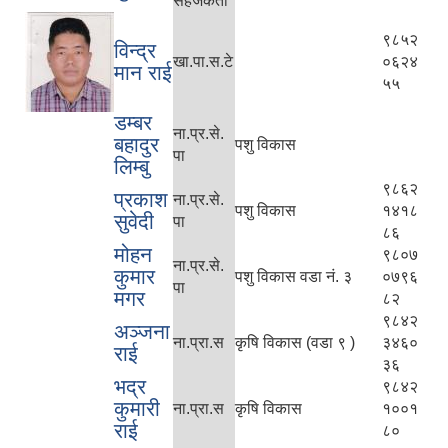
सहजकर्ता
९८५२
विन्द्र
खा.पा.स.टे
०६२४
मान राई
५५
डम्बर
ना.प्र.से.
बहादुर
पशु विकास
पा
लिम्बु
९८६२
प्रकाश
ना.प्र.से.
पशु विकास
१४१८
सुवेदी
पा
८६
मोहन
९८०७
ना.प्र.से.
कुमार
पशु विकास वडा नं. ३
०७९६
पा
मगर
८२
९८४२
अञ्जना
ना.प्रा.स
कृषि विकास (वडा ९ )
३४६०
राई
३६
भद्र
९८४२
कुमारी
ना.प्रा.स
कृषि विकास
१००१
राई
८०