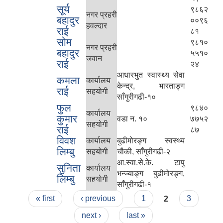
सूर्य
९८६२
नगर प्रहरी
बहादुर
००९६
हवल्दार
राई
८१
सोम
९८१०
नगर प्रहरी
बहादुर
५५१०
जवान
राई
२४
आधारभुत स्वास्थ्य सेवा
कमला
कार्यालय
केन्द्र, भारताङ्ग
राई
सहयोगी
साँगुरीगढी-१०
फुल
९८४०
कार्यालय
कुमार
वडा न. १०
७७५२
सहयोगी
राई
८७
विवश
कार्यालय
बुढीमोरङ्ग स्वस्थ्य
लिम्बु
सहयोगी
चौकी, साँगुरीगढी-२
आ.स्वा.से.के. टापु
सुनिता
कार्यालय
भन्ज्याङ्ग बुढीमोरङ्ग,
लिम्बु
सहयोगी
साँगुरीगढी-१
Pages
« first
‹ previous
1
2
3
next ›
last »