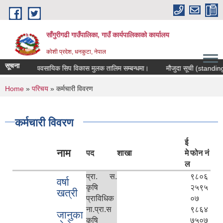
Skip to main content
साँगुरीगढी गाउँपालिका, गाउँ कार्यपालिकाको कार्यालय
कोशी प्रदेश, धनकुटा, नेपाल
सूचना
व्यवसायिक सिप विकास मुलक तालिम सम्बन्धमा।
मौजुदा सूची (standing list) 
You are here
Home
»
परिचय
» कर्मचारी विवरण
कर्मचारी विवरण
ई
नाम
पद
शाखा
मे
फोन नं
ल
प्रा. स.
९८०६
वर्षा
कृषि
२५९५
खत्री
प्राविधिक
०७
ना.प्रा.स
९८६४
जानुका
कृषि
७५०७