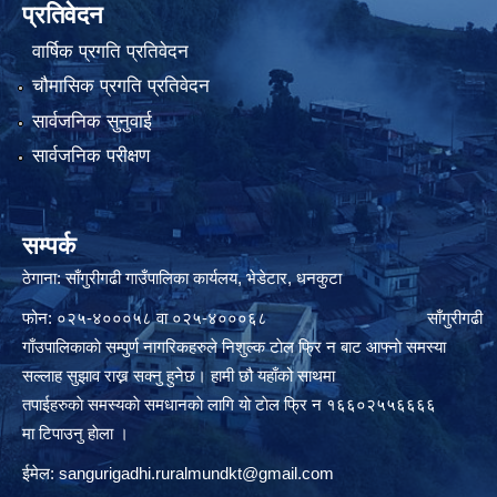
प्रतिवेदन
वार्षिक प्रगति प्रतिवेदन
चौमासिक प्रगति प्रतिवेदन
सार्वजनिक सुनुवाई
सार्वजनिक परीक्षण
सम्पर्क
ठेगाना: साँगुरीगढी गाउँपालिका कार्यलय, भेडेटार, धनकुटा
फोन: ०२५-४०००५८ वा ०२५-४०००६८ साँगुरीगढी
गाँउपालिकाकाे सम्पुर्ण नागरिकहरुले निशुल्क टाेल फ्रि न बाट आफ्नाे समस्या
सल्लाह सुझाव राख्न सक्नु हुनेछ। हामी छौ यहाँको साथमा
तपाईहरुकाे समस्यकाे समधानकाे लागि याे टाेल फ्रि न १६६०२५५६६६६
मा टिपाउनु हाेला ।
ईमेल:
sangurigadhi.ruralmundkt@gmail.com