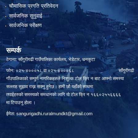
चौमासिक प्रगति प्रतिवेदन
सार्वजनिक सुनुवाई
सार्वजनिक परीक्षण
सम्पर्क
ठेगाना: साँगुरीगढी गाउँपालिका कार्यलय, भेडेटार, धनकुटा
फोन: ०२५-४०००५८ वा ०२५-४०००६८ साँगुरीगढी
गाँउपालिकाकाे सम्पुर्ण नागरिकहरुले निशुल्क टाेल फ्रि न बाट आफ्नाे समस्या
सल्लाह सुझाव राख्न सक्नु हुनेछ। हामी छौ यहाँको साथमा
तपाईहरुकाे समस्यकाे समधानकाे लागि याे टाेल फ्रि न १६६०२५५६६६६
मा टिपाउनु हाेला ।
ईमेल:
sangurigadhi.ruralmundkt@gmail.com