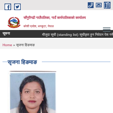
Skip to main content
साँगुरीगढी गाउँपालिका, गाउँ कार्यपालिकाको कार्यालय
कोशी प्रदेश, धनकुटा, नेपाल
सूचना
मौजुदा सूची (standing list) सूचीकृत हुन निवेदन पेश गर्ने सम्
You are here
Home
» सृजना हिङमाङ
सृजना हिङमाङ