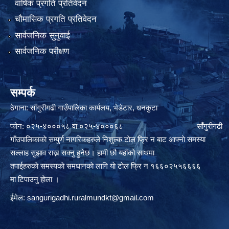
वार्षिक प्रगति प्रतिवेदन
चौमासिक प्रगति प्रतिवेदन
सार्वजनिक सुनुवाई
सार्वजनिक परीक्षण
सम्पर्क
ठेगाना: साँगुरीगढी गाउँपालिका कार्यलय, भेडेटार, धनकुटा
फोन: ०२५-४०००५८ वा ०२५-४०००६८ साँगुरीगढी
गाँउपालिकाकाे सम्पुर्ण नागरिकहरुले निशुल्क टाेल फ्रि न बाट आफ्नाे समस्या
सल्लाह सुझाव राख्न सक्नु हुनेछ। हामी छौ यहाँको साथमा
तपाईहरुकाे समस्यकाे समधानकाे लागि याे टाेल फ्रि न १६६०२५५६६६६
मा टिपाउनु हाेला ।
ईमेल:
sangurigadhi.ruralmundkt@gmail.com