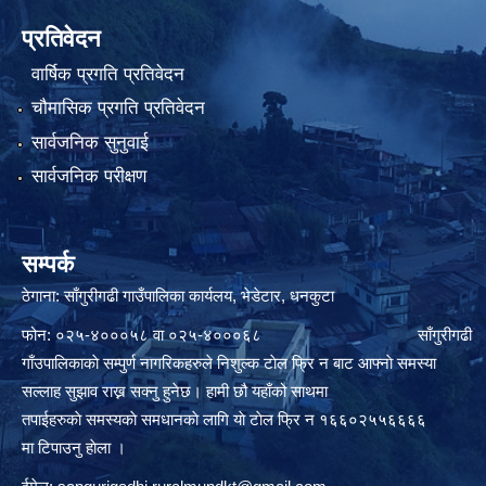
प्रतिवेदन
वार्षिक प्रगति प्रतिवेदन
चौमासिक प्रगति प्रतिवेदन
सार्वजनिक सुनुवाई
सार्वजनिक परीक्षण
सम्पर्क
ठेगाना: साँगुरीगढी गाउँपालिका कार्यलय, भेडेटार, धनकुटा
फोन: ०२५-४०००५८ वा ०२५-४०००६८ साँगुरीगढी
गाँउपालिकाकाे सम्पुर्ण नागरिकहरुले निशुल्क टाेल फ्रि न बाट आफ्नाे समस्या
सल्लाह सुझाव राख्न सक्नु हुनेछ। हामी छौ यहाँको साथमा
तपाईहरुकाे समस्यकाे समधानकाे लागि याे टाेल फ्रि न १६६०२५५६६६६
मा टिपाउनु हाेला ।