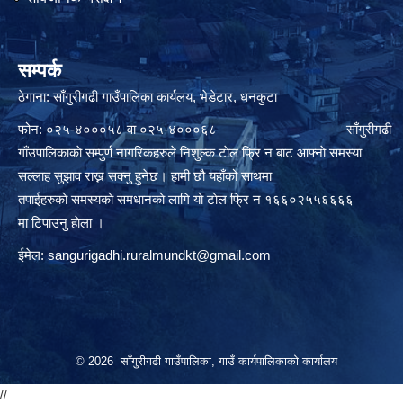
सम्पर्क
ठेगाना: साँगुरीगढी गाउँपालिका कार्यलय, भेडेटार, धनकुटा
फोन: ०२५-४०००५८ वा ०२५-४०००६८ साँगुरीगढी
गाँउपालिकाकाे सम्पुर्ण नागरिकहरुले निशुल्क टाेल फ्रि न बाट आफ्नाे समस्या
सल्लाह सुझाव राख्न सक्नु हुनेछ। हामी छौ यहाँको साथमा
तपाईहरुकाे समस्यकाे समधानकाे लागि याे टाेल फ्रि न १६६०२५५६६६६
मा टिपाउनु हाेला ।
ईमेल:
sangurigadhi.ruralmundkt@gmail.com
© 2026 साँगुरीगढी गाउँपालिका, गाउँ कार्यपालिकाको कार्यालय
//