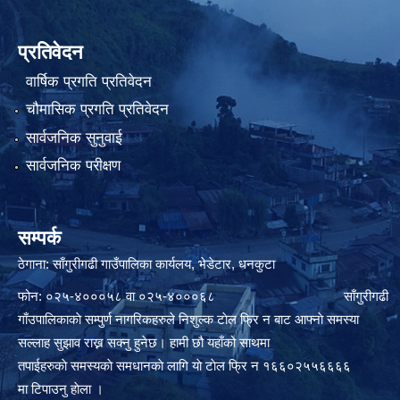
प्रतिवेदन
वार्षिक प्रगति प्रतिवेदन
चौमासिक प्रगति प्रतिवेदन
सार्वजनिक सुनुवाई
सार्वजनिक परीक्षण
सम्पर्क
ठेगाना: साँगुरीगढी गाउँपालिका कार्यलय, भेडेटार, धनकुटा
फोन: ०२५-४०००५८ वा ०२५-४०००६८ साँगुरीगढी
गाँउपालिकाकाे सम्पुर्ण नागरिकहरुले निशुल्क टाेल फ्रि न बाट आफ्नाे समस्या
सल्लाह सुझाव राख्न सक्नु हुनेछ। हामी छौ यहाँको साथमा
तपाईहरुकाे समस्यकाे समधानकाे लागि याे टाेल फ्रि न १६६०२५५६६६६
मा टिपाउनु हाेला ।