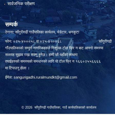
सार्वजनिक परीक्षण
सम्पर्क
ठेगाना: साँगुरीगढी गाउँपालिका कार्यलय, भेडेटार, धनकुटा
फोन: ०२५-४०००५८ वा ०२५-४०००६८ साँगुरीगढी
गाँउपालिकाकाे सम्पुर्ण नागरिकहरुले निशुल्क टाेल फ्रि न बाट आफ्नाे समस्या
सल्लाह सुझाव राख्न सक्नु हुनेछ। हामी छौ यहाँको साथमा
तपाईहरुकाे समस्यकाे समधानकाे लागि याे टाेल फ्रि न १६६०२५५६६६६
मा टिपाउनु हाेला ।
ईमेल:
sangurigadhi.ruralmundkt@gmail.com
© 2026 साँगुरीगढी गाउँपालिका, गाउँ कार्यपालिकाको कार्यालय