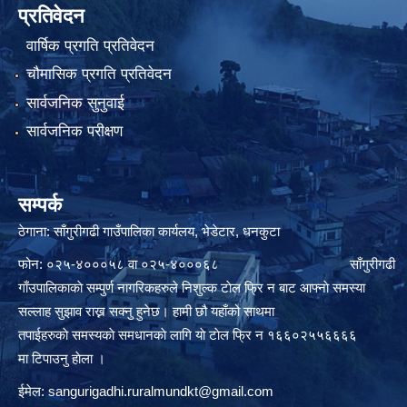
प्रतिवेदन
वार्षिक प्रगति प्रतिवेदन
चौमासिक प्रगति प्रतिवेदन
सार्वजनिक सुनुवाई
सार्वजनिक परीक्षण
सम्पर्क
ठेगाना: साँगुरीगढी गाउँपालिका कार्यलय, भेडेटार, धनकुटा
फोन: ०२५-४०००५८ वा ०२५-४०००६८ साँगुरीगढी
गाँउपालिकाकाे सम्पुर्ण नागरिकहरुले निशुल्क टाेल फ्रि न बाट आफ्नाे समस्या
सल्लाह सुझाव राख्न सक्नु हुनेछ। हामी छौ यहाँको साथमा
तपाईहरुकाे समस्यकाे समधानकाे लागि याे टाेल फ्रि न १६६०२५५६६६६
मा टिपाउनु हाेला ।
ईमेल:
sangurigadhi.ruralmundkt@gmail.com