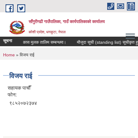
Skip to main content
साँगुरीगढी गाउँपालिका, गाउँ कार्यपालिकाको कार्यालय
कोशी प्रदेश, धनकुटा, नेपाल
सूचना
यिक सिप विकास मुलक तालिम सम्बन्धमा।
मौजुदा सूची (standing list) सूचीकृत हुन निव
You are here
Home
» विजय राई
विजय राई
सहायक पाचौँ
फोन:
९८५२०७२३७४