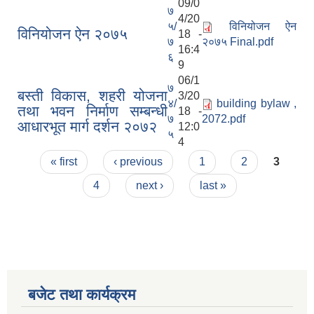
09/0
७
4/20
५/
विनियोजन ऐन
विनियोजन ऐन २०७५
18 -
७
२०७५ Final.pdf
16:4
६
9
06/1
७
बस्ती विकास, शहरी योजना
3/20
४/
building bylaw ,
तथा भवन निर्माण सम्बन्धी
18 -
७
2072.pdf
आधारभूत मार्ग दर्शन २०७२
12:0
५
4
Pages
« first
‹ previous
1
2
3
4
next ›
last »
बजेट तथा कार्यक्रम