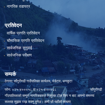
नागरिक वडापत्र
प्रतिवेदन
वार्षिक प्रगति प्रतिवेदन
चौमासिक प्रगति प्रतिवेदन
सार्वजनिक सुनुवाई
सार्वजनिक परीक्षण
सम्पर्क
ठेगाना: साँगुरीगढी गाउँपालिका कार्यलय, भेडेटार, धनकुटा
फोन: ०२५-४०००५८ वा ०२५-४०००६८ साँगुरीगढी
गाँउपालिकाकाे सम्पुर्ण नागरिकहरुले निशुल्क टाेल फ्रि न बाट आफ्नाे समस्या
सल्लाह सुझाव राख्न सक्नु हुनेछ। हामी छौ यहाँको साथमा